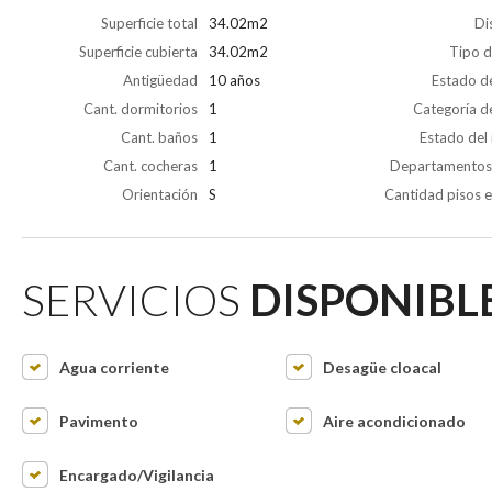
Superficie total
34.02m2
Di
Superficie cubierta
34.02m2
Tipo d
Antigüedad
10 años
Estado de
Cant. dormitorios
1
Categoría de
Cant. baños
1
Estado del
Cant. cocheras
1
Departamentos 
Orientación
S
Cantidad pisos e
SERVICIOS
DISPONIBL
Agua corriente
Desagüe cloacal
Pavimento
Aire acondicionado
Encargado/Vigilancia