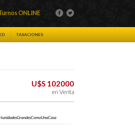
Turnos ONLINE
ED
TASACIONES
U$S 102000
en Venta
rtunidadesGrandesComoUnaCasa