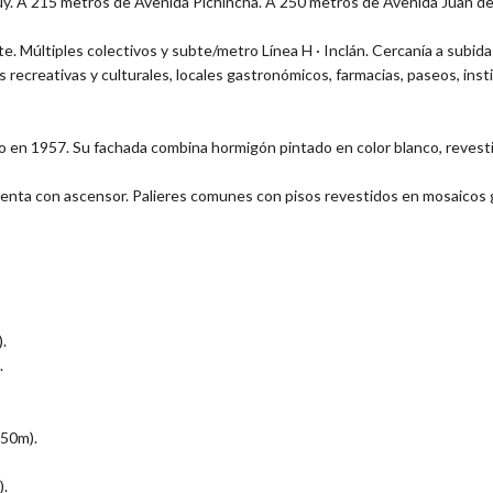
uy. A 215 metros de Avenida Pichincha. A 250 metros de Avenida Juan d
. Múltiples colectivos y subte/metro Línea H · Inclán. Cercanía a subida
s recreativas y culturales, locales gastronómicos, farmacias, paseos, ins
 en 1957. Su fachada combina hormigón pintado en color blanco, revestim
uenta con ascensor. Palieres comunes con pisos revestidos en mosaicos g
.
.
.50m).
).