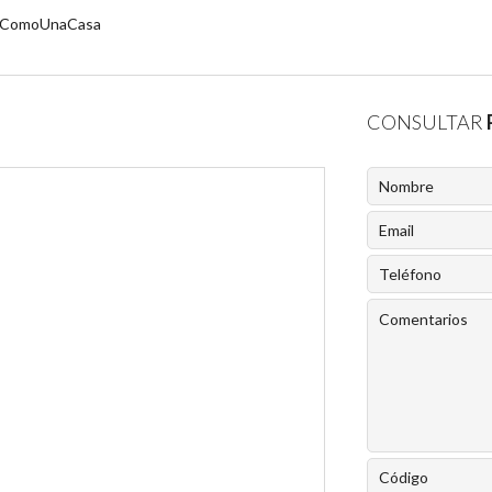
esComoUnaCasa
CONSULTAR