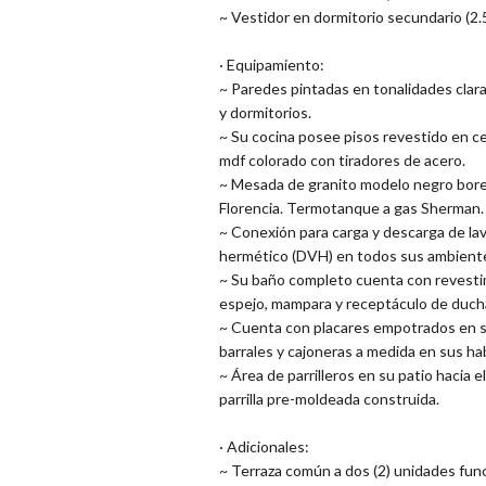
~ Vestidor en dormitorio secundario (2.
· Equipamiento:
~ Paredes pintadas en tonalidades clara
y dormitorios.
~ Su cocina posee pisos revestido en ce
mdf colorado con tiradores de acero.
~ Mesada de granito modelo negro boreal
Florencia. Termotanque a gas Sherman.
~ Conexión para carga y descarga de la
hermético (DVH) en todos sus ambient
~ Su baño completo cuenta con revestimi
espejo, mampara y receptáculo de duch
~ Cuenta con placares empotrados en su 
barrales y cajoneras a medida en sus ha
~ Área de parrilleros en su patio hacia e
parrilla pre-moldeada construida.
· Adicionales:
~ Terraza común a dos (2) unidades func