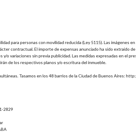
bilidad para personas con movilidad reducida (Ley 5115). Las imágenes e
cter contractual. El importe de expensas anunciado ha sido extraído de s
s y/o variaciones sin previa publicidad. Las medidas expresadas en el pre
irán de los respectivos planos y/o escritura del inmueble.
ultáneas. Tasamos en los 48 barrios de la Ciudad de Buenos Aires: http
31-2829
ar
CABA