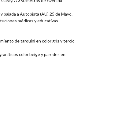
e Garay. A 350 metros de Avenida
 y bajada a Autopista (AU) 25 de Mayo.
tituciones médicas y educativas.
iento de tarquini en color gris y tercio
raníticos color beige y paredes en