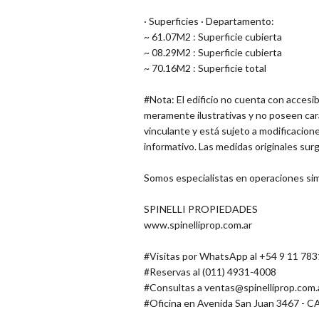
· Superficies · Departamento:
~ 61.07M2 : Superficie cubierta
~ 08.29M2 : Superficie cubierta
~ 70.16M2 : Superficie total
#Nota: El edificio no cuenta con accesi
meramente ilustrativas y no poseen cará
vinculante y está sujeto a modificacione
informativo. Las medidas originales surg
Somos especialistas en operaciones sim
SPINELLI PROPIEDADES
www.spinelliprop.com.ar
#Visitas por WhatsApp al +54 9 11 78
#Reservas al (011) 4931-4008
#Consultas a
ventas@spinelliprop.com.
#Oficina en Avenida San Juan 3467 - 