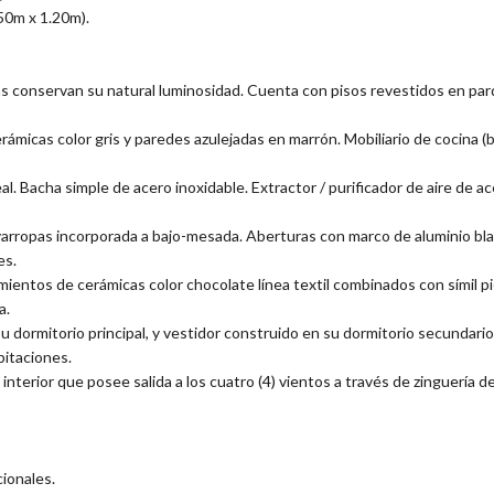
50m x 1.20m).
s conservan su natural luminosidad. Cuenta con pisos revestidos en parqu
rámicas color gris y paredes azulejadas en marrón. Mobiliario de cocina 
. Bacha simple de acero inoxidable. Extractor / purificador de aire de 
varropas incorporada a bajo-mesada. Aberturas con marco de aluminio bla
es.
entos de cerámicas color chocolate línea textil combinados con símil pi
a.
dormitorio principal, y vestidor construido en su dormitorio secundario,
bitaciones.
l interior que posee salida a los cuatro (4) vientos a través de zinguería d
ionales.